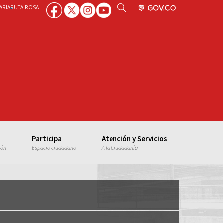
ARIA
RUTA ROSA
Participa
Atención y Servicios
ión
Espacio ciudadano
A la Ciudadanía