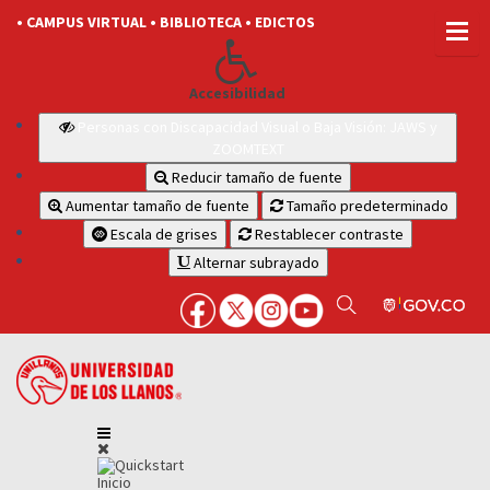
• CAMPUS VIRTUAL
• BIBLIOTECA
• EDICTOS
Accesibilidad
Personas con Discapacidad Visual o Baja Visión: JAWS y
ZOOMTEXT
Reducir tamaño de fuente
Aumentar tamaño de fuente
Tamaño predeterminado
Escala de grises
Restablecer contraste
Alternar subrayado
Inicio