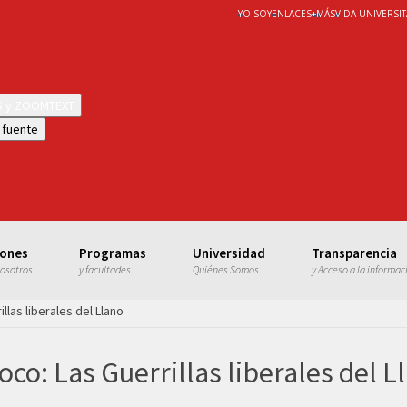
YO SOY
ENLACES
+
MÁS
VIDA UNIVERSIT
WS y ZOOMTEXT
 fuente
iones
Programas
Universidad
Transparencia
nosotros
y facultades
Quiénes Somos
y Acceso a la informac
llas liberales del Llano
oco: Las Guerrillas liberales del L