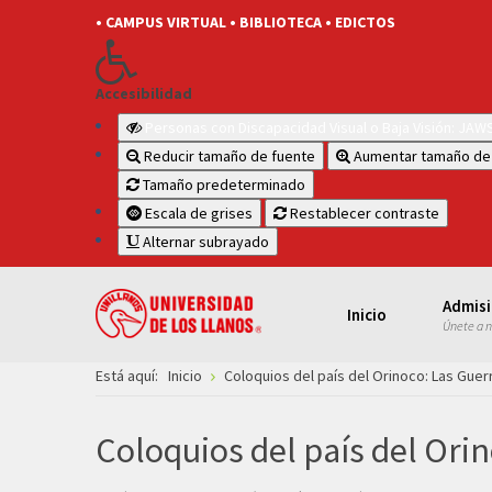
• CAMPUS VIRTUAL
• BIBLIOTECA
• EDICTOS
Accesibilidad
Personas con Discapacidad Visual o Baja Visión: JA
Reducir tamaño de fuente
Aumentar tamaño de
Tamaño predeterminado
Escala de grises
Restablecer contraste
Alternar subrayado
Admis
Inicio
Únete a 
Está aquí:
Inicio
Coloquios del país del Orinoco: Las Guerri
Coloquios del país del Orin