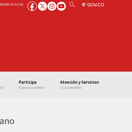
ARIA
RUTA ROSA
Participa
Atención y Servicios
ión
Espacio ciudadano
A la Ciudadanía
lano