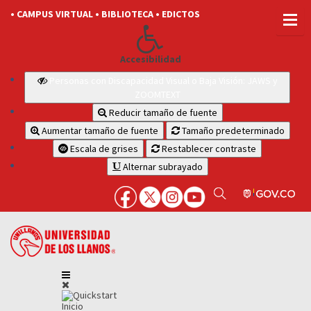
• CAMPUS VIRTUAL
• BIBLIOTECA
• EDICTOS
Accesibilidad
Personas con Discapacidad Visual o Baja Visión: JAWS y
ZOOMTEXT
Reducir tamaño de fuente
Aumentar tamaño de fuente
Tamaño predeterminado
Escala de grises
Restablecer contraste
Alternar subrayado
Inicio