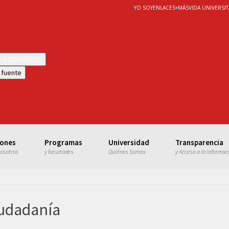
YO SOY
ENLACES
+
MÁS
VIDA UNIVERSIT
WS y ZOOMTEXT
 fuente
iones
Programas
Universidad
Transparencia
nosotros
y facultades
Quiénes Somos
y Acceso a la informac
iudadanía