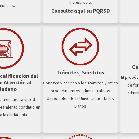
ingresando a:
nuncias.
Consulte aqui su PQRSD
Ca
Trámites, Servicios
calificación del
El propós
e Atención al
Conozca y acceda a los Trámites y otros
de for
dadano
procedimientos administrativos
admini
disponibles de la Universidad de los
esta encuesta usted
Llanos
oramiento continuo en
a la ciudadanía.