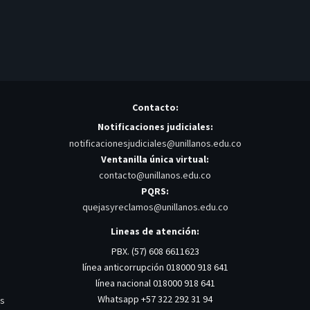
Contacto:
Notificaciones judiciales:
notificacionesjudiciales@unillanos.edu.co
Ventanilla única virtual:
contacto@unillanos.edu.co
PQRS:
quejasyreclamos@unillanos.edu.co
Lineas de atención:
PBX. (57) 608 6611623
línea anticorrupción 018000 918 641
línea nacional 018000 918 641
Whatsapp +57 322 292 31 94
os