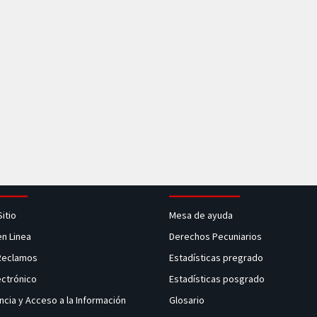
Sitio
Mesa de ayuda
en Linea
Derechos Pecuniarios
 Reclamos
Estadísticas pregrado
ectrónico
Estadísticas posgrado
ncia y Acceso a la Información
Glosario