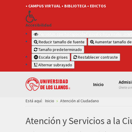
• CAMPUS VIRTUAL
• BIBLIOTECA
• EDICTOS
Accesibilidad
Personas con Discapacidad Visual o Baja Visión: JA
Reducir tamaño de fuente
Aumentar tamaño de
Tamaño predeterminado
Escala de grises
Restablecer contraste
Alternar subrayado
Admis
Inicio
Únete a 
Está aquí:
Inicio
Atención al Ciudadano
Atención y Servicios a la C