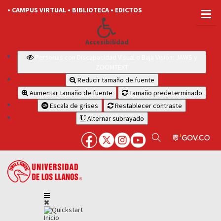
• CAMPUS VIRTUAL
• BIBLIOTECA
• EDICTOS
Accesibilidad
Personas con Discapacidad Visual o Baja Visión: JAWS y
ZOOMTEXT
Reducir tamaño de fuente
Aumentar tamaño de fuente
Tamaño predeterminado
Escala de grises
Restablecer contraste
Alternar subrayado
Inicio