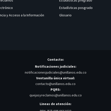
 Reclamos
Estadísticas pregrado
ectrónico
Estadísticas posgrado
ncia y Acceso a la Información
Glosario
Contacto:
Notificaciones judiciales:
notificacionesjudiciales@unillanos.edu.co
Ventanilla única virtual:
contacto@unillanos.edu.co
PQRS:
quejasyreclamos@unillanos.edu.co
Lineas de atención:
PBX. (57) 608 6611623