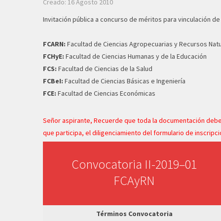
Creado: 16 Agosto 2010
Invitación pública a concurso de méritos para vinculación d
FCARN:
Facultad de Ciencias Agropecuarias y Recursos Nat
FCHyE:
Facultad de Ciencias Humanas y de la Educación
FCS:
Facultad de Ciencias de la Salud
FCBeI:
Facultad de Ciencias Básicas e Ingeniería
FCE:
Facultad de Ciencias Económicas
Señor aspirante, Recuerde que toda la documentación debe l
que participa, el diligenciamiento del formulario de inscripc
Convocatoria II-2019–01
FCAyRN
Términos Convocatoria