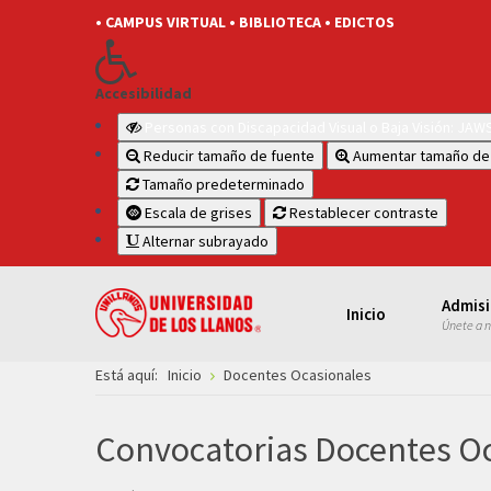
• CAMPUS VIRTUAL
• BIBLIOTECA
• EDICTOS
Accesibilidad
Personas con Discapacidad Visual o Baja Visión: JA
Reducir tamaño de fuente
Aumentar tamaño de
Tamaño predeterminado
Escala de grises
Restablecer contraste
Alternar subrayado
Admis
Inicio
Únete a 
Está aquí:
Inicio
Docentes Ocasionales
Convocatorias Docentes O