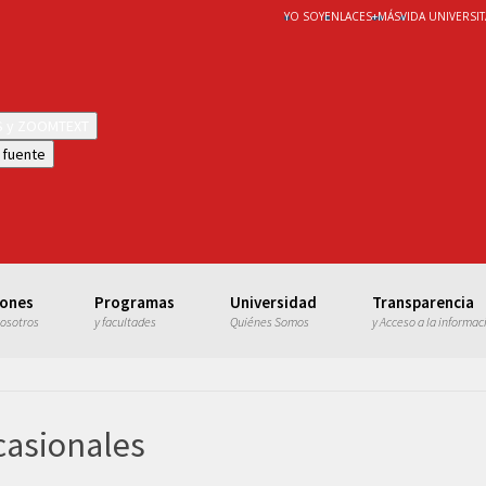
YO SOY
ENLACES
+
MÁS
VIDA UNIVERSIT
WS y ZOOMTEXT
 fuente
iones
Programas
Universidad
Transparencia
nosotros
y facultades
Quiénes Somos
y Acceso a la informac
casionales