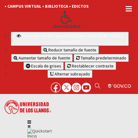
• CAMPUS VIRTUAL
• BIBLIOTECA
• EDICTOS
Accesibilidad
Personas con Discapacidad Visual o Baja Visión: JAWS y
ZOOMTEXT
Reducir tamaño de fuente
Aumentar tamaño de fuente
Tamaño predeterminado
Escala de grises
Restablecer contraste
Alternar subrayado
Inicio