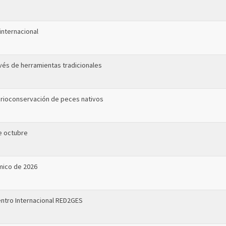
internacional
ravés de herramientas tradicionales
a crioconservación de peces nativos
e octubre
émico de 2026
entro Internacional RED2GES