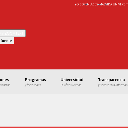
YO SOY
ENLACES
+
MÁS
VIDA UNIVERSIT
WS y ZOOMTEXT
 fuente
iones
Programas
Universidad
Transparencia
nosotros
y facultades
Quiénes Somos
y Acceso a la informac