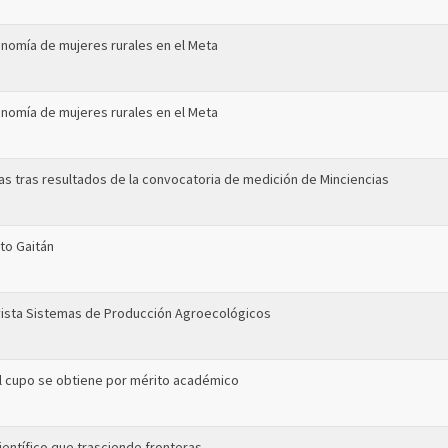
onomía de mujeres rurales en el Meta
onomía de mujeres rurales en el Meta
vas tras resultados de la convocatoria de medición de Minciencias
rto Gaitán
revista Sistemas de Producción Agroecológicos
 el cupo se obtiene por mérito académico
ientífico que trasciende fronteras