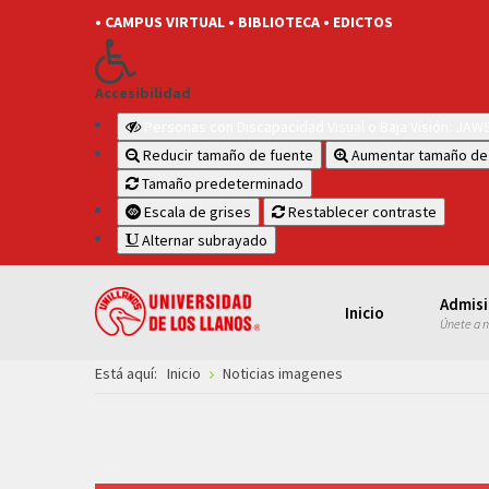
• CAMPUS VIRTUAL
• BIBLIOTECA
• EDICTOS
Accesibilidad
Personas con Discapacidad Visual o Baja Visión: JA
Reducir tamaño de fuente
Aumentar tamaño de
Tamaño predeterminado
Escala de grises
Restablecer contraste
Alternar subrayado
Admis
Inicio
Únete a 
Está aquí:
Inicio
Noticias imagenes