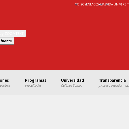
YO SOY
ENLACES
+
MÁS
VIDA UNIVERSIT
WS y ZOOMTEXT
 fuente
iones
Programas
Universidad
Transparencia
nosotros
y facultades
Quiénes Somos
y Acceso a la informac