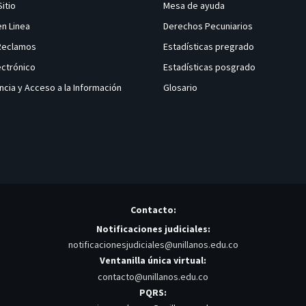
Sitio
Mesa de ayuda
en Linea
Derechos Pecuniarios
 Reclamos
Estadísticas pregrado
ectrónico
Estadísticas posgrado
ncia y Acceso a la Información
Glosario
Contacto:
Notificaciones judiciales:
notificacionesjudiciales@unillanos.edu.co
Ventanilla única virtual:
contacto@unillanos.edu.co
PQRS: