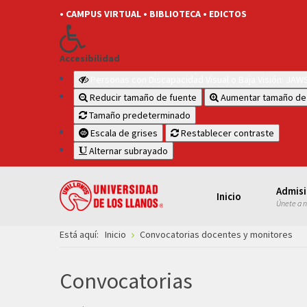
• CAMPUS VIRTUAL
• BIBLIOTECA
• EDICTOS
Accesibilidad
Personas con Discapacidad Visual o Baja Visión: JA
Reducir tamaño de fuente
Aumentar tamaño de
Tamaño predeterminado
Escala de grises
Restablecer contraste
Alternar subrayado
Admis
Inicio
Únete a 
Está aquí:
Inicio
Convocatorias docentes y monitores
Convocatorias