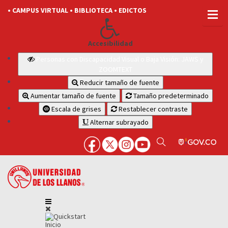
• CAMPUS VIRTUAL
• BIBLIOTECA
• EDICTOS
Accesibilidad
Personas con Discapacidad Visual o Baja Visión: JAWS y
ZOOMTEXT
Reducir tamaño de fuente
Aumentar tamaño de fuente
Tamaño predeterminado
Escala de grises
Restablecer contraste
Alternar subrayado
Inicio