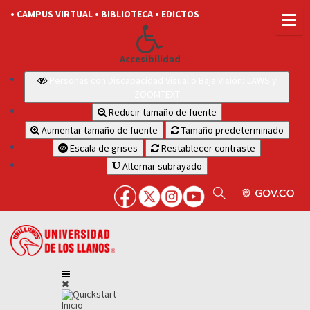
• CAMPUS VIRTUAL
• BIBLIOTECA
• EDICTOS
Accesibilidad
Personas con Discapacidad Visual o Baja Visión: JAWS y
ZOOMTEXT
Reducir tamaño de fuente
Aumentar tamaño de fuente
Tamaño predeterminado
Escala de grises
Restablecer contraste
Alternar subrayado
Inicio