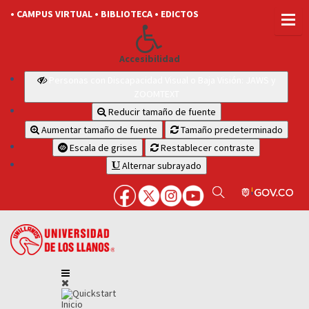
• CAMPUS VIRTUAL
• BIBLIOTECA
• EDICTOS
Accesibilidad
Personas con Discapacidad Visual o Baja Visión: JAWS y
ZOOMTEXT
Reducir tamaño de fuente
Aumentar tamaño de fuente
Tamaño predeterminado
Escala de grises
Restablecer contraste
Alternar subrayado
Inicio