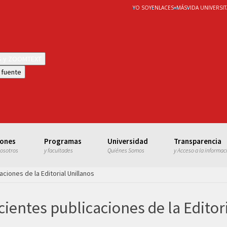
YO SOY
ENLACES
+
MÁS
VIDA UNIVERSIT
WS y ZOOMTEXT
 fuente
iones
Programas
Universidad
Transparencia
nosotros
y facultades
Quiénes Somos
y Acceso a la informac
ciones de la Editorial Unillanos
ientes publicaciones de la Editor