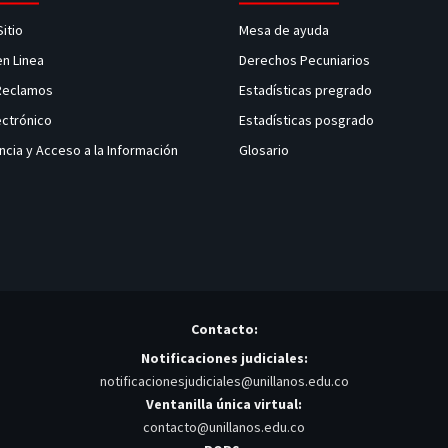
Sitio
Mesa de ayuda
en Linea
Derechos Pecuniarios
 Reclamos
Estadísticas pregrado
ectrónico
Estadísticas posgrado
ncia y Acceso a la Información
Glosario
Contacto:
Notificaciones judiciales:
notificacionesjudiciales@unillanos.edu.co
Ventanilla única virtual:
contacto@unillanos.edu.co