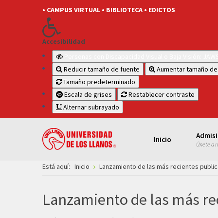
• CAMPUS VIRTUAL
• BIBLIOTECA
• EDICTOS
Accesibilidad
Personas con Discapacidad Visual o Baja Visión: JA
Reducir tamaño de fuente
Aumentar tamaño de
Tamaño predeterminado
Escala de grises
Restablecer contraste
Alternar subrayado
Admis
Inicio
Únete a 
Está aquí:
Inicio
Lanzamiento de las más recientes publica
Lanzamiento de las más rec