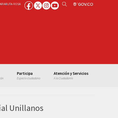
ARIA
RUTA ROSA
Participa
Atención y Servicios
ión
Espacio ciudadano
A la Ciudadanía
ial Unillanos