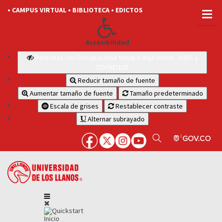
• CAMPUS VIRTUAL
• BIBLIOTECA
• EDICTOS
Accesibilidad
Personas con Discapacidad Visual o Baja Visión: JAWS y
ZOOMTEXT
Reducir tamaño de fuente
Aumentar tamaño de fuente
Tamaño predeterminado
Escala de grises
Restablecer contraste
Alternar subrayado
Inicio