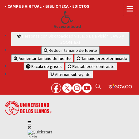
• CAMPUS VIRTUAL
• BIBLIOTECA
• EDICTOS
Accesibilidad
Personas con Discapacidad Visual o Baja Visión: JAWS y
ZOOMTEXT
Reducir tamaño de fuente
Aumentar tamaño de fuente
Tamaño predeterminado
Escala de grises
Restablecer contraste
Alternar subrayado
Inicio