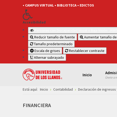
• CAMPUS VIRTUAL
• BIBLIOTECA
• EDICTOS
Accesibilidad
Personas con Discapacidad Visual o Baja Visión: JA
Reducir tamaño de fuente
Aumentar tamaño de
Tamaño predeterminado
Escala de grises
Restablecer contraste
Alternar subrayado
Admis
Inicio
Únete a 
Está aquí:
Inicio
Contabilidad
Declaración de ingresos 
FINANCIERA