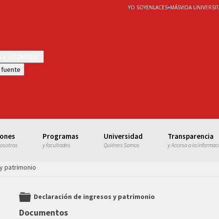
YO SOY
ENLACES
+
MÁS
VIDA UNIVERSIT
WS y ZOOMTEXT
 fuente
iones
Programas
Universidad
Transparencia
nosotros
y facultades
Quiénes Somos
y Acceso a la informac
y patrimonio
Declaración de ingresos y patrimonio
folder
Documentos