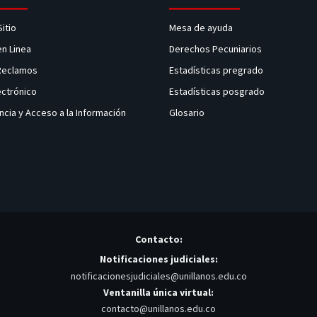
Sitio
Mesa de ayuda
en Linea
Derechos Pecuniarios
 Reclamos
Estadísticas pregrado
ectrónico
Estadísticas posgrado
ncia y Acceso a la Información
Glosario
Contacto:
Notificaciones judiciales:
notificacionesjudiciales@unillanos.edu.co
Ventanilla única virtual:
contacto@unillanos.edu.co