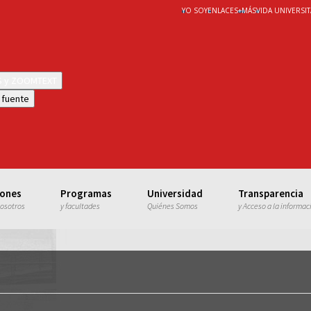
YO SOY
ENLACES
+
MÁS
VIDA UNIVERSIT
WS y ZOOMTEXT
 fuente
iones
Programas
Universidad
Transparencia
nosotros
y facultades
Quiénes Somos
y Acceso a la informac