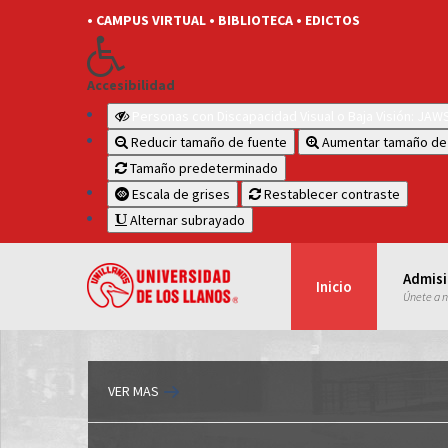
• CAMPUS VIRTUAL
• BIBLIOTECA
• EDICTOS
Accesibilidad
Personas con Discapacidad Visual o Baja Visión: JA
Reducir tamaño de fuente
Aumentar tamaño de
Tamaño predeterminado
Escala de grises
Restablecer contraste
Alternar subrayado
Admis
Inicio
Únete a 
VER MAS