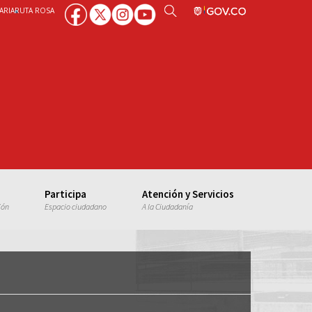
ARIA
RUTA ROSA
Participa
Atención y Servicios
ión
Espacio ciudadano
A la Ciudadanía