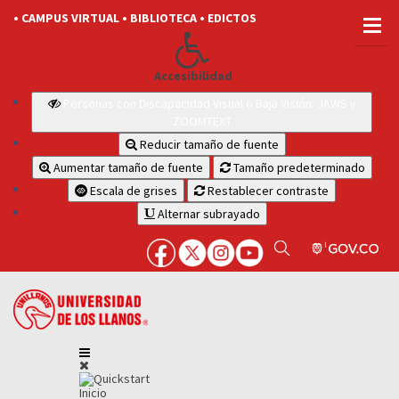
• CAMPUS VIRTUAL
• BIBLIOTECA
• EDICTOS
Accesibilidad
Personas con Discapacidad Visual o Baja Visión: JAWS y
ZOOMTEXT
Reducir tamaño de fuente
Aumentar tamaño de fuente
Tamaño predeterminado
Escala de grises
Restablecer contraste
Alternar subrayado
Inicio