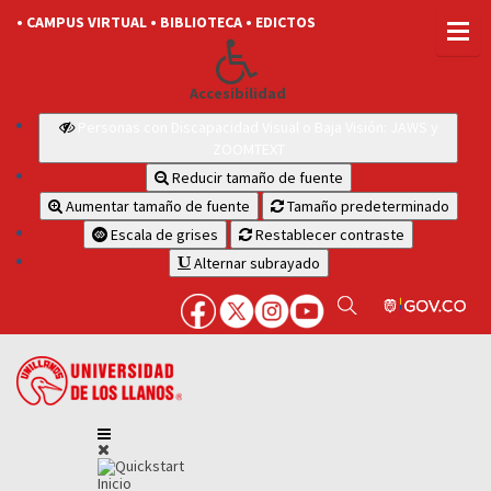
• CAMPUS VIRTUAL
• BIBLIOTECA
• EDICTOS
Accesibilidad
Personas con Discapacidad Visual o Baja Visión: JAWS y
ZOOMTEXT
Reducir tamaño de fuente
Aumentar tamaño de fuente
Tamaño predeterminado
Escala de grises
Restablecer contraste
Alternar subrayado
Inicio