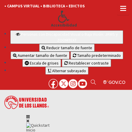
• CAMPUS VIRTUAL
• BIBLIOTECA
• EDICTOS
Accesibilidad
Personas con Discapacidad Visual o Baja Visión: JAWS y
ZOOMTEXT
Reducir tamaño de fuente
Aumentar tamaño de fuente
Tamaño predeterminado
Escala de grises
Restablecer contraste
Alternar subrayado
Inicio