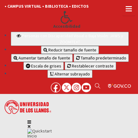
• CAMPUS VIRTUAL
• BIBLIOTECA
• EDICTOS
Accesibilidad
Personas con Discapacidad Visual o Baja Visión: JAWS y
ZOOMTEXT
Reducir tamaño de fuente
Aumentar tamaño de fuente
Tamaño predeterminado
Escala de grises
Restablecer contraste
Alternar subrayado
Inicio