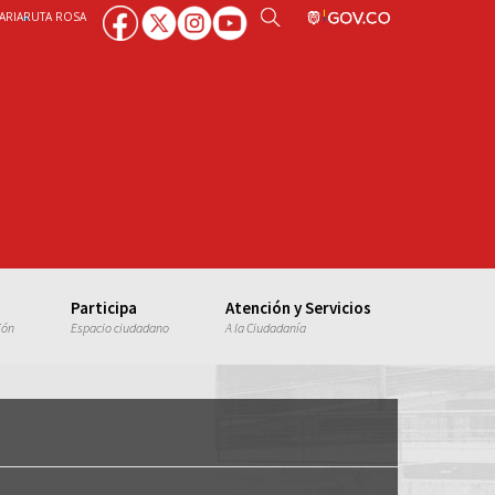
ARIA
RUTA ROSA
Participa
Atención y Servicios
ión
Espacio ciudadano
A la Ciudadanía