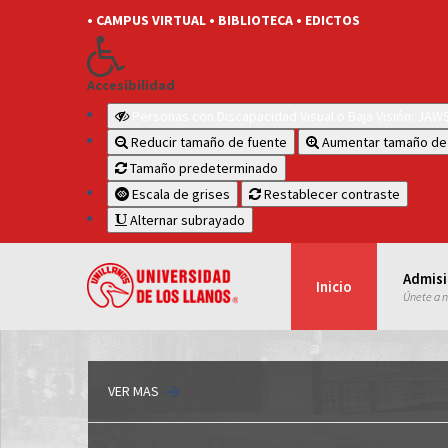
• CAMPUS VIRTUAL
• BIBLIOTECA
• EDICTOS
Accesibilidad
Personas con Discapacidad Visual o Baja Visión: JA
Reducir tamaño de fuente
Aumentar tamaño de
Tamaño predeterminado
Escala de grises
Restablecer contraste
Alternar subrayado
Admis
Inicio
Únete a 
VER MAS