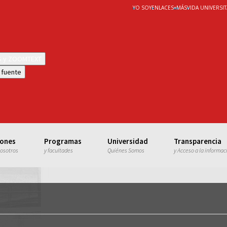
YO SOY
ENLACES
+
MÁS
VIDA UNIVERSIT
WS y ZOOMTEXT
 fuente
iones
Programas
Universidad
Transparencia
nosotros
y facultades
Quiénes Somos
y Acceso a la informac