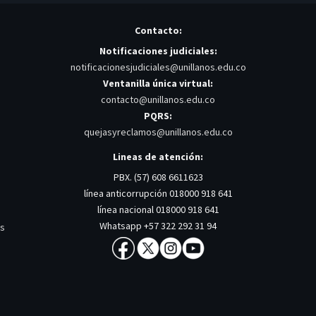
Contacto:
Notificaciones judiciales:
notificacionesjudiciales@unillanos.edu.co
Ventanilla única virtual:
contacto@unillanos.edu.co
PQRS:
quejasyreclamos@unillanos.edu.co
Lineas de atención:
PBX. (57) 608 6611623
línea anticorrupción 018000 918 641
línea nacional 018000 918 641
Whatsapp +57 322 292 31 94
os