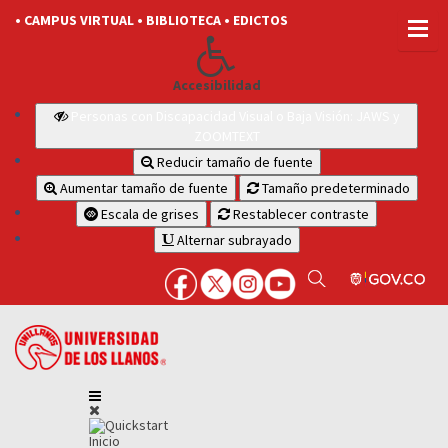
• CAMPUS VIRTUAL
• BIBLIOTECA
• EDICTOS
Accesibilidad
Personas con Discapacidad Visual o Baja Visión: JAWS y
ZOOMTEXT
Reducir tamaño de fuente
Aumentar tamaño de fuente
Tamaño predeterminado
Escala de grises
Restablecer contraste
Alternar subrayado
Inicio