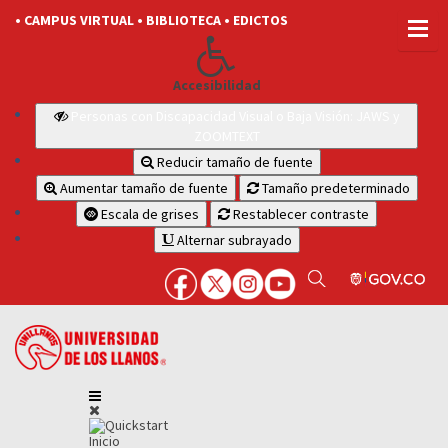
• CAMPUS VIRTUAL
• BIBLIOTECA
• EDICTOS
Accesibilidad
Personas con Discapacidad Visual o Baja Visión: JAWS y
ZOOMTEXT
Reducir tamaño de fuente
Aumentar tamaño de fuente
Tamaño predeterminado
Escala de grises
Restablecer contraste
Alternar subrayado
Inicio