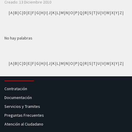
Creado: 13 Diciembre 2010
|
A
|
B
|
C
|
D
|
E
|
F
|
G
|
H
|
I
|
J
|
K
|
L
|
M
|
N
|
O
|
P
|
Q
|
R
|
S
|
T
|
U
|
V
|
W
|
X
|
Y
|
Z
|
No hay palabras
|
A
|
B
|
C
|
D
|
E
|
F
|
G
|
H
|
I
|
J
|
K
|
L
|
M
|
N
|
O
|
P
|
Q
|
R
|
S
|
T
|
U
|
V
|
W
|
X
|
Y
|
Z
|
Contratación
Documentación
Servicios y Tramites
Preguntas Frecuentes
Atención al Ciudadano