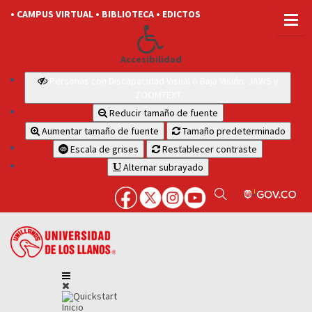
• CAMPUS VIRTUAL
• BIBLIOTECA
• EDICTOS
Accesibilidad
Personas con Discapacidad Visual o Baja Visión: JAWS y
ZOOMTEXT
Reducir tamaño de fuente
Aumentar tamaño de fuente
Tamaño predeterminado
Escala de grises
Restablecer contraste
Alternar subrayado
Inicio