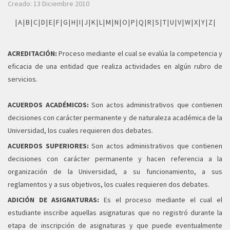
Creado: 13 Diciembre 2010
|
A
|
B
|
C
|
D
|
E
|
F
|
G
|
H
|
I
|
J
|
K
|
L
|
M
|
N
|
O
|
P
|
Q
|
R
|
S
|
T
|
U
|
V
|
W
|
X
|
Y
|
Z
|
ACREDITACIÓN:
Proceso mediante el cual se evalúa la competencia y
eficacia de una entidad que realiza actividades en algún rubro de
servicios.
ACUERDOS ACADÉMICOS:
Son actos administrativos que contienen
decisiones con carácter permanente y de naturaleza académica de la
Universidad, los cuales requieren dos debates.
ACUERDOS SUPERIORES:
Son actos administrativos que contienen
decisiones con carácter permanente y hacen referencia a la
organización de la Universidad, a su funcionamiento, a sus
reglamentos y a sus objetivos, los cuales requieren dos debates.
ADICIÓN DE ASIGNATURAS:
Es el proceso mediante el cual el
estudiante inscribe aquellas asignaturas que no registró durante la
etapa de inscripción de asignaturas y que puede eventualmente