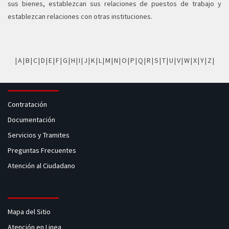
sus bienes, establezcan sus relaciones de puestos de trabajo y
establezcan relaciones con otras instituciones.
|
A
|
B
|
C
|
D
|
E
|
F
|
G
|
H
|
I
|
J
|
K
|
L
|
M
|
N
|
O
|
P
|
Q
|
R
|
S
|
T
|
U
|
V
|
W
|
X
|
Y
|
Z
|
Contratación
Documentación
Servicios y Tramites
Preguntas Frecuentes
Atención al Ciudadano
Mapa del Sitio
Atención en Linea