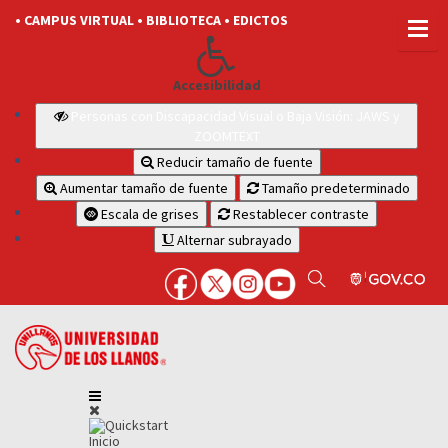
• CAMPUS VIRTUAL
• BIBLIOTECA
• EDICTOS
Accesibilidad
Personas con Discapacidad Visual o Baja Visión: JAWS y
ZOOMTEXT
Reducir tamaño de fuente
Aumentar tamaño de fuente
Tamaño predeterminado
Escala de grises
Restablecer contraste
Alternar subrayado
Inicio