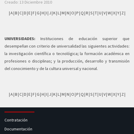
Creado: 13 Diciembre 2010
|
A
|
B
|
C
|
D
|
E
|
F
|
G
|
H
|
I
|
J
|
K
|
L
|
M
|
N
|
O
|
P
|
Q
|
R
|
S
|
T
|
U
|
V
|
W
|
X
|
Y
|
Z
|
UNIVERSIDADES:
Instituciones de educación superior que
desempeñan con criterio de universalidad las siguientes actividades:
la investigación científica o tecnológica; la formación académica en
profesiones o disciplinas; y la producción, desarrollo y transmisión
del conocimiento y de la cultura universal y nacional.
|
A
|
B
|
C
|
D
|
E
|
F
|
G
|
H
|
I
|
J
|
K
|
L
|
M
|
N
|
O
|
P
|
Q
|
R
|
S
|
T
|
U
|
V
|
W
|
X
|
Y
|
Z
|
Contratación
Documentación