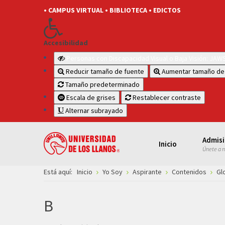
• CAMPUS VIRTUAL
• BIBLIOTECA
• EDICTOS
Accesibilidad
Personas con Discapacidad Visual o Baja Visión: JA
Reducir tamaño de fuente
Aumentar tamaño de
Tamaño predeterminado
Escala de grises
Restablecer contraste
Alternar subrayado
Admis
Inicio
Únete a 
Está aquí:
Inicio
Yo Soy
Aspirante
Contenidos
Gl
B