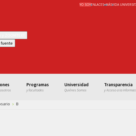
YO SOY
ENLACES
+
MÁS
VIDA UNIVERSIT
WS y ZOOMTEXT
 fuente
iones
Programas
Universidad
Transparencia
nosotros
y facultades
Quiénes Somos
y Acceso a la informac
osario
B