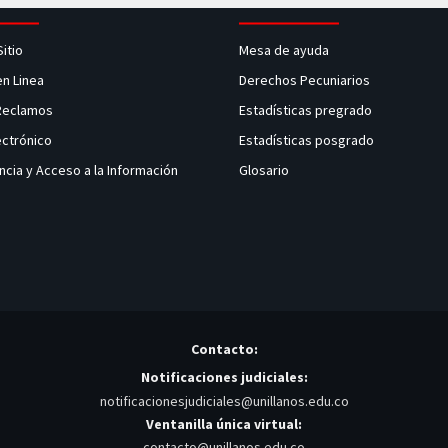
Sitio
Mesa de ayuda
en Linea
Derechos Pecuniarios
 Reclamos
Estadísticas pregrado
ectrónico
Estadísticas posgrado
ncia y Acceso a la Información
Glosario
Contacto:
Notificaciones judiciales:
notificacionesjudiciales@unillanos.edu.co
Ventanilla única virtual:
contacto@unillanos.edu.co