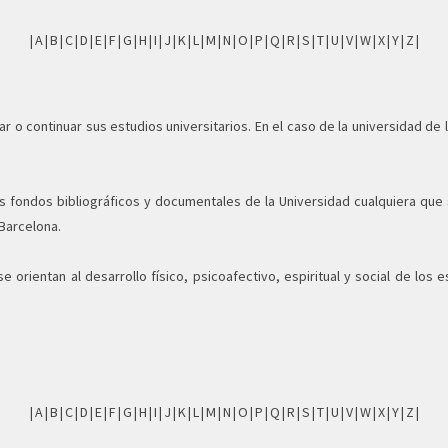
|
A
|
B
|
C
|
D
|
E
|
F
|
G
|
H
|
I
|
J
|
K
|
L
|
M
|
N
|
O
|
P
|
Q
|
R
|
S
|
T
|
U
|
V
|
W
|
X
|
Y
|
Z
|
ar o continuar sus estudios universitarios. En el caso de la universidad de
 fondos bibliográficos y documentales de la Universidad cualquiera que 
Barcelona.
e orientan al desarrollo físico, psicoafectivo, espiritual y social de los
|
A
|
B
|
C
|
D
|
E
|
F
|
G
|
H
|
I
|
J
|
K
|
L
|
M
|
N
|
O
|
P
|
Q
|
R
|
S
|
T
|
U
|
V
|
W
|
X
|
Y
|
Z
|