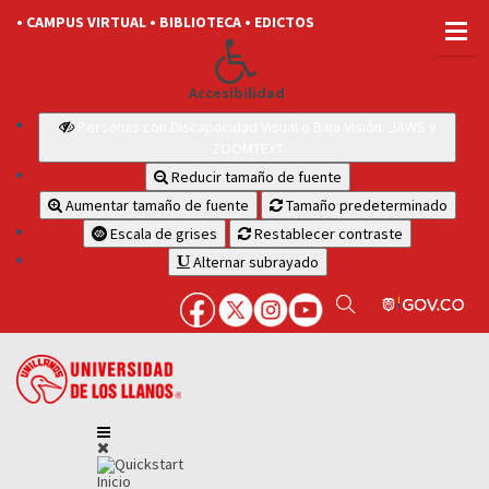
• CAMPUS VIRTUAL
• BIBLIOTECA
• EDICTOS
Accesibilidad
Personas con Discapacidad Visual o Baja Visión: JAWS y
ZOOMTEXT
Reducir tamaño de fuente
Aumentar tamaño de fuente
Tamaño predeterminado
Escala de grises
Restablecer contraste
Alternar subrayado
Inicio