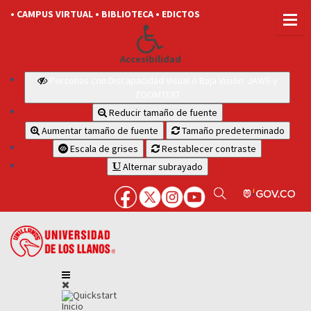
• CAMPUS VIRTUAL
• BIBLIOTECA
• EDICTOS
Accesibilidad
Personas con Discapacidad Visual o Baja Visión: JAWS y
ZOOMTEXT
Reducir tamaño de fuente
Aumentar tamaño de fuente
Tamaño predeterminado
Escala de grises
Restablecer contraste
Alternar subrayado
Inicio