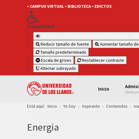
• CAMPUS VIRTUAL
• BIBLIOTECA
• EDICTOS
Accesibilidad
Personas con Discapacidad Visual o Baja Visión: JA
Reducir tamaño de fuente
Aumentar tamaño de
Tamaño predeterminado
Escala de grises
Restablecer contraste
Alternar subrayado
Admis
Inicio
Únete a 
Está aquí:
Inicio
Yo Soy
Aspirante
Contenidos
ma
Energia