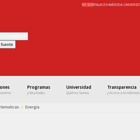
YO SOY
ENLACES
+
MÁS
VIDA UNIVERSIT
WS y ZOOMTEXT
 fuente
iones
Programas
Universidad
Transparencia
nosotros
y facultades
Quiénes Somos
y Acceso a la informac
tematicas
Energia