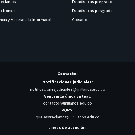
 Reclamos
Estadísticas pregrado
ectrónico
Estadísticas posgrado
ncia y Acceso a la Información
Glosario
Contacto:
Notificaciones judiciales:
notificacionesjudiciales@unillanos.edu.co
Ventanilla única virtual:
contacto@unillanos.edu.co
PQRS:
quejasyreclamos@unillanos.edu.co
Lineas de atención: