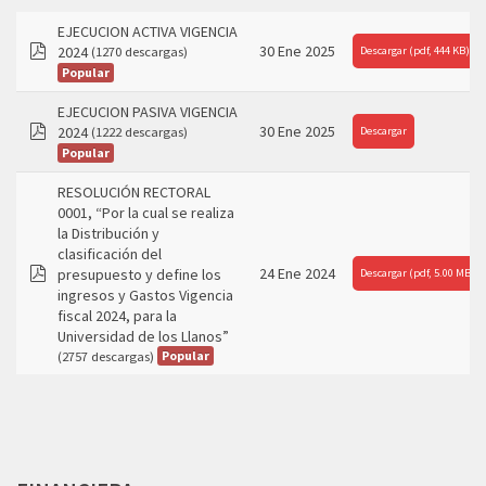
EJECUCION ACTIVA VIGENCIA
30 Ene 2025
2024
Descargar
(1270 descargas)
(
pdf,
444 KB
)
pdf
Popular
EJECUCION PASIVA VIGENCIA
30 Ene 2025
2024
Descargar
(1222 descargas)
pdf
Popular
RESOLUCIÓN RECTORAL
0001, “Por la cual se realiza
la Distribución y
clasificación del
24 Ene 2024
presupuesto y define los
Descargar
(
pdf,
5.00 MB
)
pdf
ingresos y Gastos Vigencia
fiscal 2024, para la
Universidad de los Llanos”
Popular
(2757 descargas)