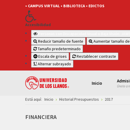
• CAMPUS VIRTUAL
• BIBLIOTECA
• EDICTOS
Accesibilidad
Personas con Discapacidad Visual o Baja Visión: JA
Reducir tamaño de fuente
Aumentar tamaño de
Tamaño predeterminado
Escala de grises
Restablecer contraste
Alternar subrayado
Admis
Inicio
Únete a 
Está aquí:
Inicio
Historial Presupuestos
2017
FINANCIERA