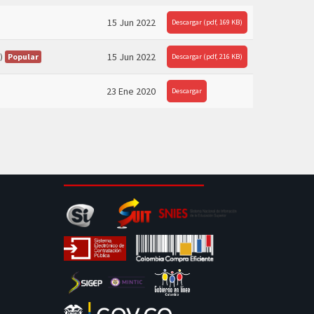
15 Jun 2022
Descargar
(
pdf,
169 KB
)
15 Jun 2022
Popular
)
Descargar
(
pdf,
216 KB
)
23 Ene 2020
Descargar