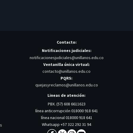
Contacto:
Notificaciones judiciales:
notificacionesjudiciales@unillanos.edu.co
Ventanilla única virtual:
contacto@unillanos.edu.co
PQRS:
quejasyreclamos@unillanos.edu.co
Lineas de atención:
PBX. (57) 608 6611623
línea anticorrupción 018000 918 641
línea nacional 018000 918 641
Whatsapp +57 322 292 31 94
os