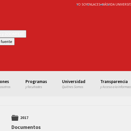
YO SOY
ENLACES
+
MÁS
VIDA UNIVERSIT
WS y ZOOMTEXT
 fuente
iones
Programas
Universidad
Transparencia
nosotros
y facultades
Quiénes Somos
y Acceso a la informac
2017
folder
Documentos