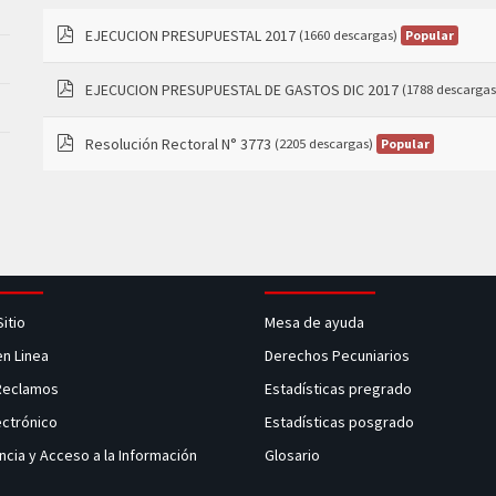
EJECUCION PRESUPUESTAL 2017
Popular
(1660 descargas)
pdf
EJECUCION PRESUPUESTAL DE GASTOS DIC 2017
(1788 descargas
pdf
Resolución Rectoral N° 3773
Popular
(2205 descargas)
pdf
Sitio
Mesa de ayuda
en Linea
Derechos Pecuniarios
 Reclamos
Estadísticas pregrado
ectrónico
Estadísticas posgrado
ncia y Acceso a la Información
Glosario