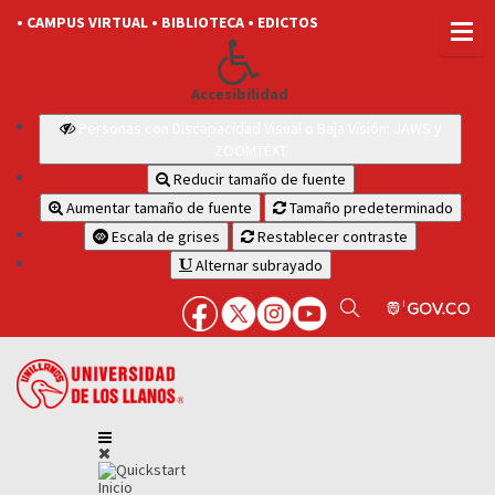
• CAMPUS VIRTUAL
• BIBLIOTECA
• EDICTOS
Accesibilidad
Personas con Discapacidad Visual o Baja Visión: JAWS y
ZOOMTEXT
Reducir tamaño de fuente
Aumentar tamaño de fuente
Tamaño predeterminado
Escala de grises
Restablecer contraste
Alternar subrayado
Inicio