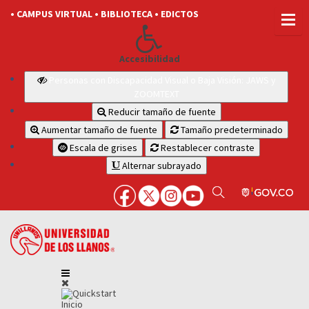
• CAMPUS VIRTUAL
• BIBLIOTECA
• EDICTOS
Accesibilidad
Personas con Discapacidad Visual o Baja Visión: JAWS y
ZOOMTEXT
Reducir tamaño de fuente
Aumentar tamaño de fuente
Tamaño predeterminado
Escala de grises
Restablecer contraste
Alternar subrayado
Inicio