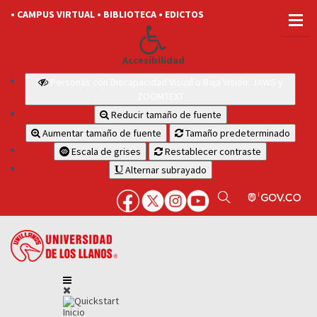
• CAMPUS VIRTUAL
• BIBLIOTECA
• EDICTOS
Accesibilidad
Personas con Discapacidad Visual o Baja Visión: JAWS y
ZOOMTEXT
Reducir tamaño de fuente
Aumentar tamaño de fuente
Tamaño predeterminado
Escala de grises
Restablecer contraste
Alternar subrayado
Inicio