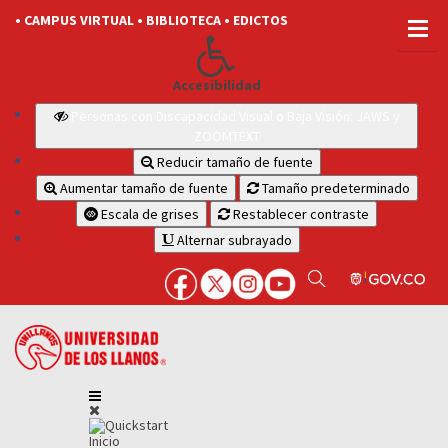
• CAMPUS VIRTUAL
• BIBLIOTECA
• EDICTOS
Accesibilidad
Personas con Discapacidad Visual o Baja Visión: JAWS y
ZOOMTEXT
Reducir tamaño de fuente
Aumentar tamaño de fuente
Tamaño predeterminado
Escala de grises
Restablecer contraste
Alternar subrayado
Inicio