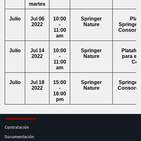
martes
Julio
Jul 06
10:00
Springer
Plat
2022
-
Nature
SpringerL
11:00
Consorci
am
Julio
Jul 14
10:00
Springer
Platafo
2022
-
Nature
para el
11:00
Col
am
Julio
Jul 18
15:00
Springer
SpringerL
2022
-
Nature
Consorci
16:00
pm
Contratación
Documentación