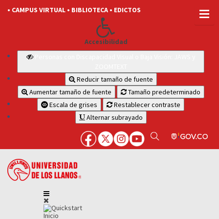
• CAMPUS VIRTUAL
• BIBLIOTECA
• EDICTOS
Accesibilidad
Personas con Discapacidad Visual o Baja Visión: JAWS y
ZOOMTEXT
Reducir tamaño de fuente
Aumentar tamaño de fuente
Tamaño predeterminado
Escala de grises
Restablecer contraste
Alternar subrayado
Inicio