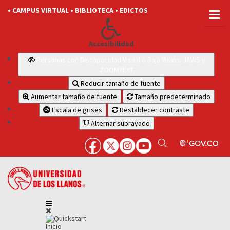
• CAMPUS VIRTUAL
• BIBLIOTECA
• EDICTOS
Accesibilidad
Personas con Discapacidad Visual o Baja Visión: JAWS y
ZOOMTEXT
Reducir tamaño de fuente
Aumentar tamaño de fuente
Tamaño predeterminado
Escala de grises
Restablecer contraste
Alternar subrayado
Inicio