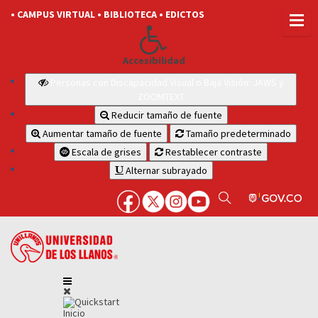
• CAMPUS VIRTUAL
• BIBLIOTECA
• EDICTOS
Accesibilidad
Personas con Discapacidad Visual o Baja Visión: JAWS y
ZOOMTEXT
Reducir tamaño de fuente
Aumentar tamaño de fuente
Tamaño predeterminado
Escala de grises
Restablecer contraste
Alternar subrayado
Inicio