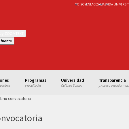
YO SOY
ENLACES
+
MÁS
VIDA UNIVERSIT
WS y ZOOMTEXT
 fuente
iones
Programas
Universidad
Transparencia
nosotros
y facultades
Quiénes Somos
y Acceso a la informac
 abrió convocatoria
onvocatoria