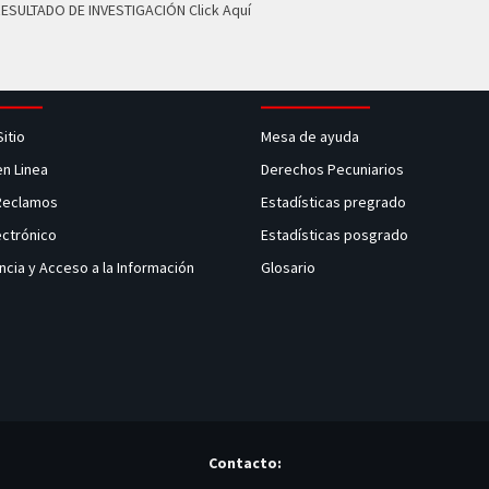
RESULTADO DE INVESTIGACIÓN
Click Aquí
Sitio
Mesa de ayuda
en Linea
Derechos Pecuniarios
 Reclamos
Estadísticas pregrado
ectrónico
Estadísticas posgrado
ncia y Acceso a la Información
Glosario
Contacto: