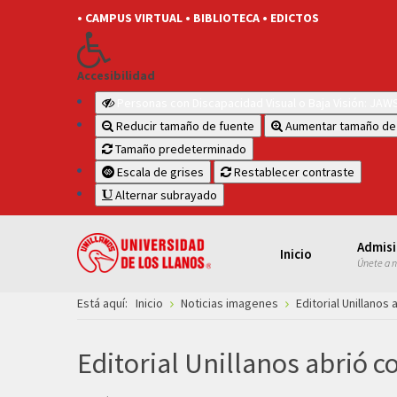
• CAMPUS VIRTUAL
• BIBLIOTECA
• EDICTOS
Accesibilidad
Personas con Discapacidad Visual o Baja Visión: JA
Reducir tamaño de fuente
Aumentar tamaño de
Tamaño predeterminado
Escala de grises
Restablecer contraste
Alternar subrayado
Admis
Inicio
Únete a 
Está aquí:
Inicio
Noticias imagenes
Editorial Unillanos
Editorial Unillanos abrió c