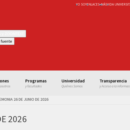
YO SOY
ENLACES
+
MÁS
VIDA UNIVERSIT
WS y ZOOMTEXT
 fuente
iones
Programas
Universidad
Transparencia
nosotros
y facultades
Quiénes Somos
y Acceso a la informac
EMONIA 26 DE JUNIO DE 2026
E 2026