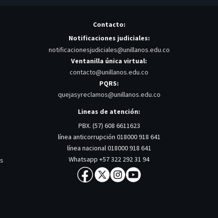
Contacto:
Notificaciones judiciales:
notificacionesjudiciales@unillanos.edu.co
Ventanilla única virtual:
contacto@unillanos.edu.co
PQRS:
quejasyreclamos@unillanos.edu.co
Lineas de atención:
PBX. (57) 608 6611623
línea anticorrupción 018000 918 641
línea nacional 018000 918 641
Whatsapp +57 322 292 31 94
os