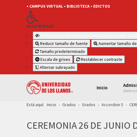
• CAMPUS VIRTUAL
• BIBLIOTECA
• EDICTOS
Accesibilidad
Personas con Discapacidad Visual o Baja Visión: JA
Reducir tamaño de fuente
Aumentar tamaño de
Tamaño predeterminado
Escala de grises
Restablecer contraste
Alternar subrayado
Admis
Inicio
Únete a 
Está aquí:
Inicio
Grados
Grados
Accordion 5
CER
CEREMONIA 26 DE JUNIO D