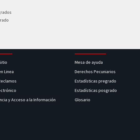
grados
grado
Sitio
Mesa de ayuda
en Linea
Derechos Pecuniarios
 Reclamos
Estadísticas pregrado
ectrónico
Estadísticas posgrado
ncia y Acceso a la Información
Glosario