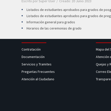
Escrito por
Super User
Creado: 20 Junio 2023
Listados de estudiantes aprobados para grados de pos
Listados de estudiantes aprobados para grados de pre
Información general para grados
Horarios de las ceremonias de grado
Contratación
Mapa del 
Documentación
Atención 
Servicios y Tramites
Quejas y
Preguntas Frecuentes
Correo El
Atención al Ciudadano
Transpare