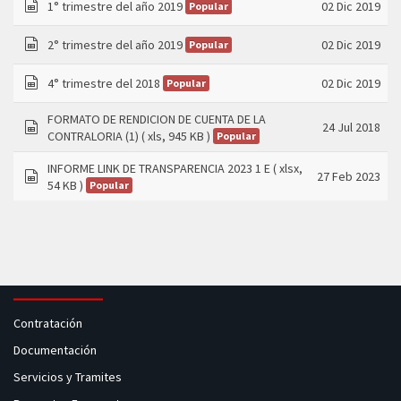
1° trimestre del año 2019
02 Dic 2019
Popular
spreadsheet
2° trimestre del año 2019
02 Dic 2019
Popular
spreadsheet
4° trimestre del 2018
02 Dic 2019
Popular
spreadsheet
FORMATO DE RENDICION DE CUENTA DE LA
24 Jul 2018
CONTRALORIA (1)
( xls, 945 KB )
Popular
spreadsheet
INFORME LINK DE TRANSPARENCIA 2023 1 E
( xlsx,
27 Feb 2023
54 KB )
Popular
spreadsheet
Contratación
Documentación
Servicios y Tramites