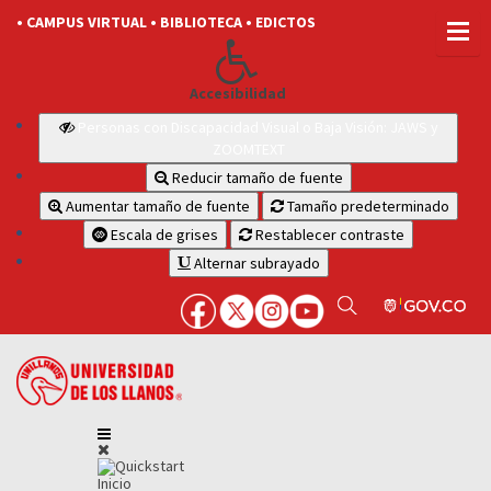
• CAMPUS VIRTUAL
• BIBLIOTECA
• EDICTOS
Accesibilidad
Personas con Discapacidad Visual o Baja Visión: JAWS y
ZOOMTEXT
Reducir tamaño de fuente
Aumentar tamaño de fuente
Tamaño predeterminado
Escala de grises
Restablecer contraste
Alternar subrayado
Inicio