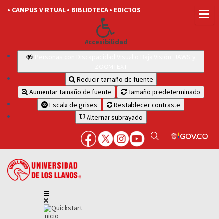
• CAMPUS VIRTUAL
• BIBLIOTECA
• EDICTOS
Accesibilidad
Personas con Discapacidad Visual o Baja Visión: JAWS y
ZOOMTEXT
Reducir tamaño de fuente
Aumentar tamaño de fuente
Tamaño predeterminado
Escala de grises
Restablecer contraste
Alternar subrayado
Inicio