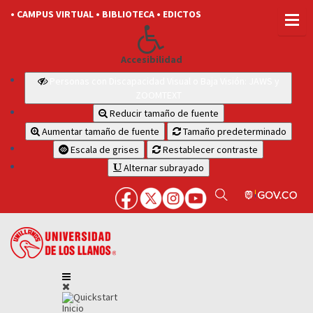
• CAMPUS VIRTUAL
• BIBLIOTECA
• EDICTOS
Accesibilidad
Personas con Discapacidad Visual o Baja Visión: JAWS y
ZOOMTEXT
Reducir tamaño de fuente
Aumentar tamaño de fuente
Tamaño predeterminado
Escala de grises
Restablecer contraste
Alternar subrayado
Inicio