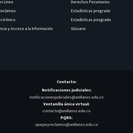
en Linea
Derechos Pecuniarios
 Reclamos
Estadísticas pregrado
ectrónico
Estadísticas posgrado
ncia y Acceso a la Información
Glosario
Contacto:
Notificaciones judiciales:
notificacionesjudiciales@unillanos.edu.co
Ventanilla única virtual:
contacto@unillanos.edu.co
PQRS:
quejasyreclamos@unillanos.edu.co