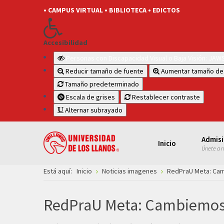
• CAMPUS VIRTUAL
• BIBLIOTECA
• EDICTOS
Accesibilidad
Personas con Discapacidad Visual o Baja Visión: JA
Reducir tamaño de fuente
Aumentar tamaño de
Tamaño predeterminado
Escala de grises
Restablecer contraste
Alternar subrayado
Admis
Inicio
Únete a 
Está aquí:
Inicio
Noticias imagenes
RedPraU Meta: Camb
RedPraU Meta: Cambiemos l