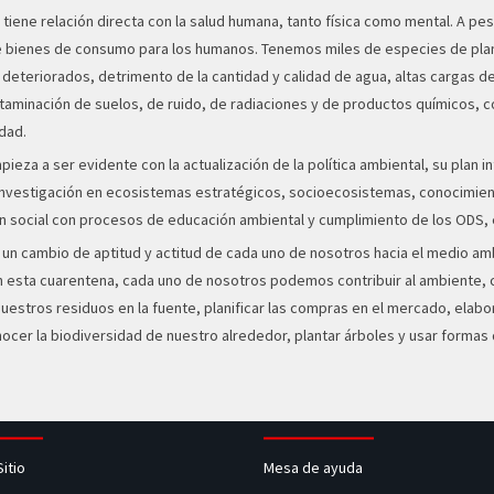
a y tiene relación directa con la salud humana, tanto física como mental. 
e bienes de consumo para los humanos. Tenemos miles de especies de plant
eteriorados, detrimento de la cantidad y calidad de agua, altas cargas de 
minación de suelos, de ruido, de radiaciones y de productos químicos, co
dad.
ieza a ser evidente con la actualización de la política ambiental, su plan 
nvestigación en ecosistemas estratégicos, socioecosistemas, conocimiento
n social con procesos de educación ambiental y cumplimiento de los ODS, en
 a un cambio de aptitud y actitud de cada uno de nosotros hacia el medio a
En esta cuarentena, cada uno de nosotros podemos contribuir al ambiente, 
stros residuos en la fuente, planificar las compras en el mercado, elabora
ocer la biodiversidad de nuestro alrededor, plantar árboles y usar formas
Sitio
Mesa de ayuda