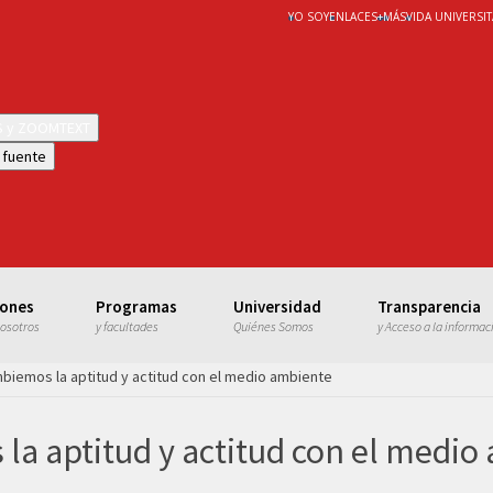
YO SOY
ENLACES
+
MÁS
VIDA UNIVERSIT
WS y ZOOMTEXT
 fuente
iones
Programas
Universidad
Transparencia
nosotros
y facultades
Quiénes Somos
y Acceso a la informac
iemos la aptitud y actitud con el medio ambiente
a aptitud y actitud con el medio