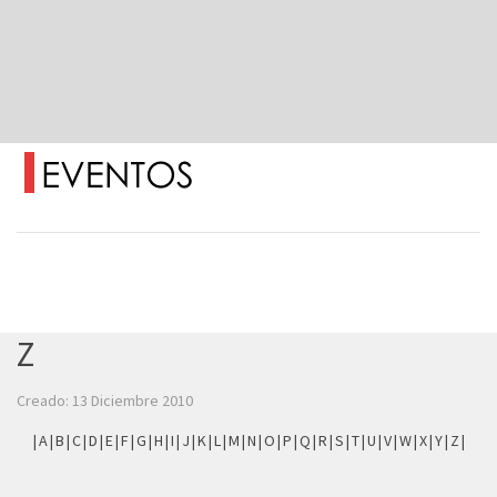
Z
Creado: 13 Diciembre 2010
|
A
|
B
|
C
|
D
|
E
|
F
|
G
|
H
|
I
|
J
|
K
|
L
|
M
|
N
|
O
|
P
|
Q
|
R
|
S
|
T
|
U
|
V
|
W
|
X
|
Y
|
Z
|