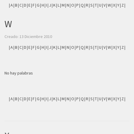
|
A
|
B
|
C
|
D
|
E
|
F
|
G
|
H
|
I
|
J
|
K
|
L
|
M
|
N
|
O
|
P
|
Q
|
R
|
S
|
T
|
U
|
V
|
W
|
X
|
Y
|
Z
|
W
Creado: 13 Diciembre 2010
|
A
|
B
|
C
|
D
|
E
|
F
|
G
|
H
|
I
|
J
|
K
|
L
|
M
|
N
|
O
|
P
|
Q
|
R
|
S
|
T
|
U
|
V
|
W
|
X
|
Y
|
Z
|
No hay palabras
|
A
|
B
|
C
|
D
|
E
|
F
|
G
|
H
|
I
|
J
|
K
|
L
|
M
|
N
|
O
|
P
|
Q
|
R
|
S
|
T
|
U
|
V
|
W
|
X
|
Y
|
Z
|