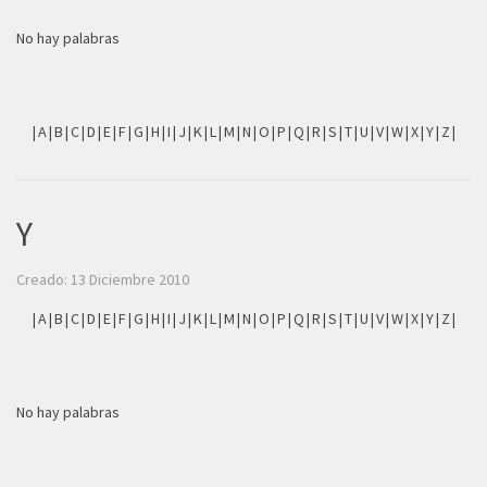
No hay palabras
|
A
|
B
|
C
|
D
|
E
|
F
|
G
|
H
|
I
|
J
|
K
|
L
|
M
|
N
|
O
|
P
|
Q
|
R
|
S
|
T
|
U
|
V
|
W
|
X
|
Y
|
Z
|
Y
Creado: 13 Diciembre 2010
|
A
|
B
|
C
|
D
|
E
|
F
|
G
|
H
|
I
|
J
|
K
|
L
|
M
|
N
|
O
|
P
|
Q
|
R
|
S
|
T
|
U
|
V
|
W
|
X
|
Y
|
Z
|
No hay palabras