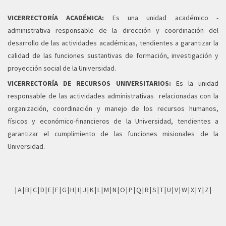
VICERRECTORÍA ACADÉMICA:
Es una unidad académico -
administrativa responsable de la dirección y coordinación del
desarrollo de las actividades académicas, tendientes a garantizar la
calidad de las funciones sustantivas de formación, investigación y
proyección social de la Universidad.
VICERRECTORÍA DE RECURSOS UNIVERSITARIOS:
Es la unidad
responsable de las actividades administrativas relacionadas con la
organización, coordinación y manejo de los recursos humanos,
físicos y económico-financieros de la Universidad, tendientes a
garantizar el cumplimiento de las funciones misionales de la
Universidad.
|
A
|
B
|
C
|
D
|
E
|
F
|
G
|
H
|
I
|
J
|
K
|
L
|
M
|
N
|
O
|
P
|
Q
|
R
|
S
|
T
|
U
|
V
|
W
|
X
|
Y
|
Z
|