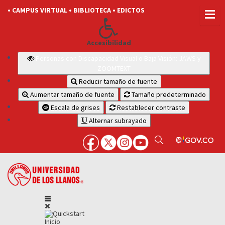
• CAMPUS VIRTUAL
• BIBLIOTECA
• EDICTOS
Accesibilidad
Personas con Discapacidad Visual o Baja Visión: JAWS y
ZOOMTEXT
Reducir tamaño de fuente
Aumentar tamaño de fuente
Tamaño predeterminado
Escala de grises
Restablecer contraste
Alternar subrayado
Inicio