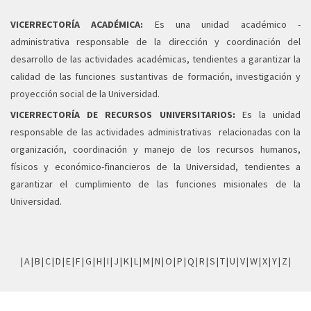
VICERRECTORÍA ACADÉMICA:
Es una unidad académico -
administrativa responsable de la dirección y coordinación del
desarrollo de las actividades académicas, tendientes a garantizar la
calidad de las funciones sustantivas de formación, investigación y
proyección social de la Universidad.
VICERRECTORÍA DE RECURSOS UNIVERSITARIOS:
Es la unidad
responsable de las actividades administrativas relacionadas con la
organización, coordinación y manejo de los recursos humanos,
físicos y económico-financieros de la Universidad, tendientes a
garantizar el cumplimiento de las funciones misionales de la
Universidad.
|
A
|
B
|
C
|
D
|
E
|
F
|
G
|
H
|
I
|
J
|
K
|
L
|
M
|
N
|
O
|
P
|
Q
|
R
|
S
|
T
|
U
|
V
|
W
|
X
|
Y
|
Z
|