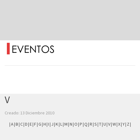
V
Creado: 13 Diciembre 2010
|
A
|
B
|
C
|
D
|
E
|
F
|
G
|
H
|
I
|
J
|
K
|
L
|
M
|
N
|
O
|
P
|
Q
|
R
|
S
|
T
|
U
|
V
|
W
|
X
|
Y
|
Z
|