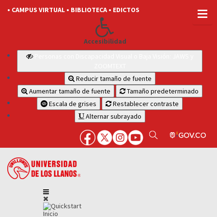
• CAMPUS VIRTUAL
• BIBLIOTECA
• EDICTOS
Accesibilidad
Personas con Discapacidad Visual o Baja Visión: JAWS y
ZOOMTEXT
Reducir tamaño de fuente
Aumentar tamaño de fuente
Tamaño predeterminado
Escala de grises
Restablecer contraste
Alternar subrayado
Inicio