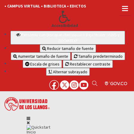
• CAMPUS VIRTUAL
• BIBLIOTECA
• EDICTOS
Accesibilidad
Personas con Discapacidad Visual o Baja Visión: JAWS y
ZOOMTEXT
Reducir tamaño de fuente
Aumentar tamaño de fuente
Tamaño predeterminado
Escala de grises
Restablecer contraste
Alternar subrayado
Inicio