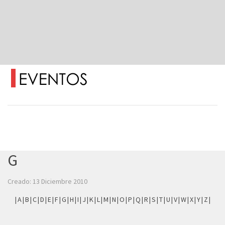
G
Creado: 13 Diciembre 2010
|
A
|
B
|
C
|
D
|
E
|
F
|
G
|
H
|
I
|
J
|
K
|
L
|
M
|
N
|
O
|
P
|
Q
|
R
|
S
|
T
|
U
|
V
|
W
|
X
|
Y
|
Z
|