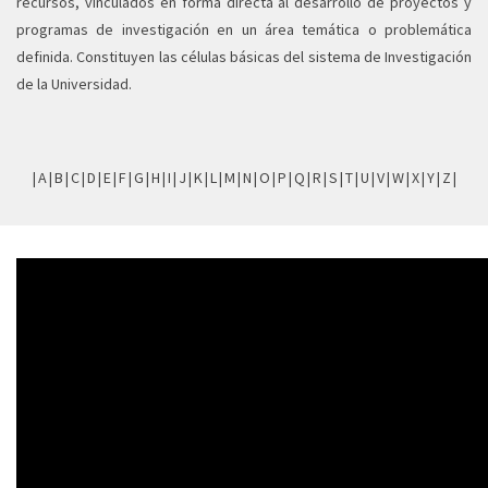
recursos, vinculados en forma directa al desarrollo de proyectos y
programas de investigación en un área temática o problemática
definida. Constituyen las células básicas del sistema de Investigación
de la Universidad.
|
A
|
B
|
C
|
D
|
E
|
F
|
G
|
H
|
I
|
J
|
K
|
L
|
M
|
N
|
O
|
P
|
Q
|
R
|
S
|
T
|
U
|
V
|
W
|
X
|
Y
|
Z
|