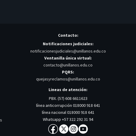
Contacto:
Notificaciones judiciales:
notificacionesjudiciales@unillanos.edu.co
Ventanilla única virtual:
contacto@unillanos.edu.co
PQRS:
quejasyreclamos@unillanos.edu.co
Lineas de atención:
PBX. (57) 608 6611623
línea anticorrupción 018000 918 641
línea nacional 018000 918 641
Whatsapp +57 322 292 31 94
os