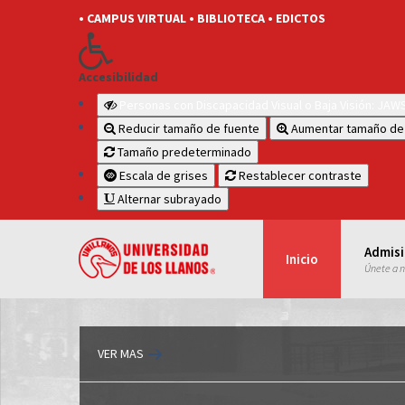
• CAMPUS VIRTUAL
• BIBLIOTECA
• EDICTOS
Accesibilidad
Personas con Discapacidad Visual o Baja Visión: JA
Reducir tamaño de fuente
Aumentar tamaño de
Tamaño predeterminado
Escala de grises
Restablecer contraste
Alternar subrayado
Admis
Inicio
Únete a 
VER MAS