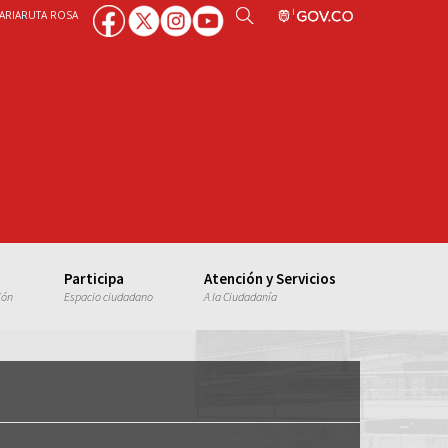
ARIA
RUTA ROSA
Participa
Atención y Servicios
ión
Espacio ciudadano
A la Ciudadanía