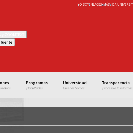
YO SOY
ENLACES
+
MÁS
VIDA UNIVERSIT
WS y ZOOMTEXT
 fuente
iones
Programas
Universidad
Transparencia
nosotros
y facultades
Quiénes Somos
y Acceso a la informac